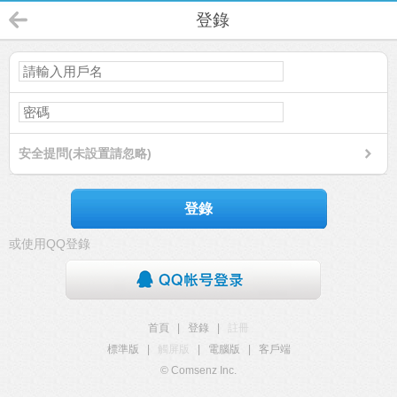
登錄
安全提問(未設置請忽略)
登錄
或使用QQ登錄
首頁
|
登錄
|
註冊
標準版
|
觸屏版
|
電腦版
|
客戶端
© Comsenz Inc.