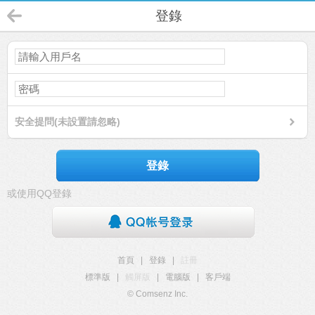
登錄
安全提問(未設置請忽略)
登錄
或使用QQ登錄
首頁
|
登錄
|
註冊
標準版
|
觸屏版
|
電腦版
|
客戶端
© Comsenz Inc.