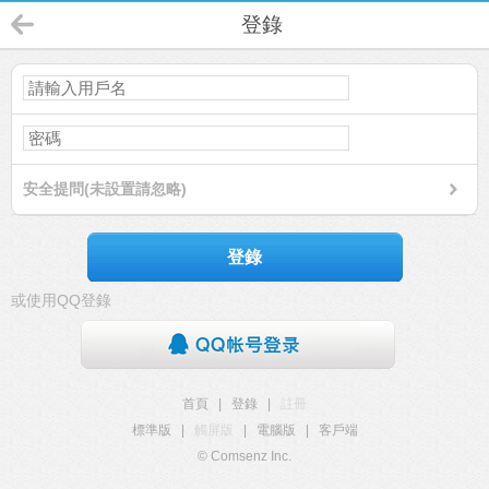
登錄
安全提問(未設置請忽略)
登錄
或使用QQ登錄
首頁
|
登錄
|
註冊
標準版
|
觸屏版
|
電腦版
|
客戶端
© Comsenz Inc.