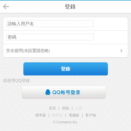
登錄
安全提問(未設置請忽略)
登錄
或使用QQ登錄
首頁
|
登錄
|
註冊
標準版
|
觸屏版
|
電腦版
|
客戶端
© Comsenz Inc.