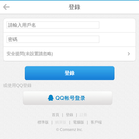
登錄
安全提問(未設置請忽略)
登錄
或使用QQ登錄
首頁
|
登錄
|
註冊
標準版
|
觸屏版
|
電腦版
|
客戶端
© Comsenz Inc.