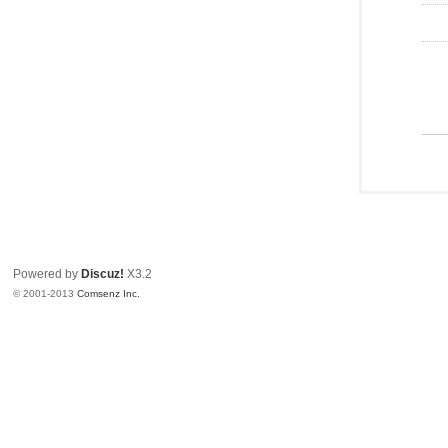
Powered by
Discuz!
X3.2
© 2001-2013
Comsenz Inc.