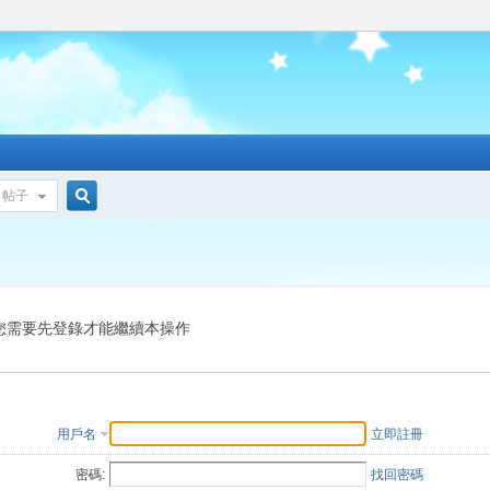
帖子
搜
索
您需要先登錄才能繼續本操作
用戶名
立即註冊
密碼:
找回密碼