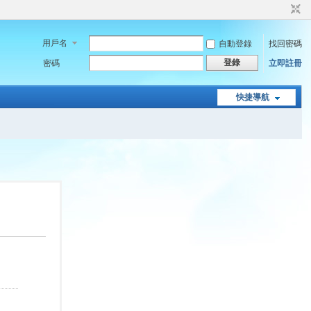
用戶名
自動登錄
找回密碼
登錄
密碼
立即註冊
快捷導航