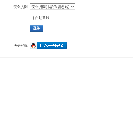
安全提問:
自動登錄
登錄
快捷登錄: