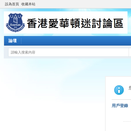
設為首頁
收藏本站
論壇
用戶登錄