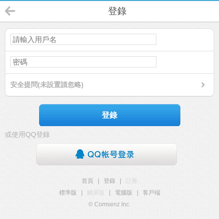
登錄
安全提問(未設置請忽略)
登錄
或使用QQ登錄
首頁
|
登錄
|
註冊
標準版
|
觸屏版
|
電腦版
|
客戶端
© Comsenz Inc.