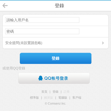
登錄
安全提問(未設置請忽略)
登錄
或使用QQ登錄
首頁
|
登錄
|
註冊
標準版
|
觸屏版
|
電腦版
|
客戶端
© Comsenz Inc.