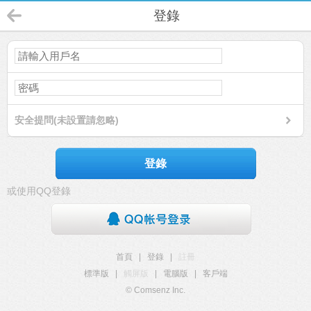
登錄
安全提問(未設置請忽略)
登錄
或使用QQ登錄
首頁
|
登錄
|
註冊
標準版
|
觸屏版
|
電腦版
|
客戶端
© Comsenz Inc.