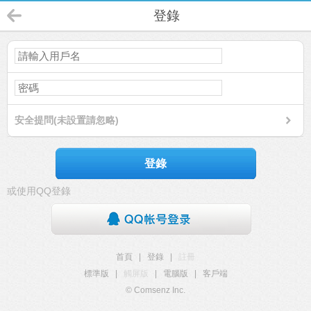
登錄
安全提問(未設置請忽略)
登錄
或使用QQ登錄
首頁
|
登錄
|
註冊
標準版
|
觸屏版
|
電腦版
|
客戶端
© Comsenz Inc.