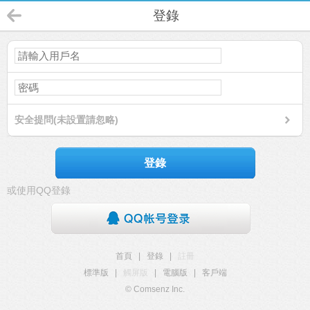
登錄
安全提問(未設置請忽略)
登錄
或使用QQ登錄
首頁
|
登錄
|
註冊
標準版
|
觸屏版
|
電腦版
|
客戶端
© Comsenz Inc.