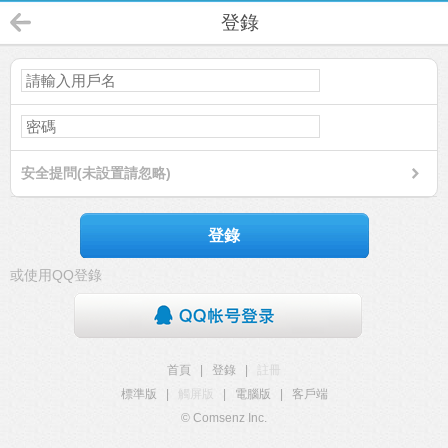
登錄
安全提問(未設置請忽略)
登錄
或使用QQ登錄
首頁
|
登錄
|
註冊
標準版
|
觸屏版
|
電腦版
|
客戶端
© Comsenz Inc.