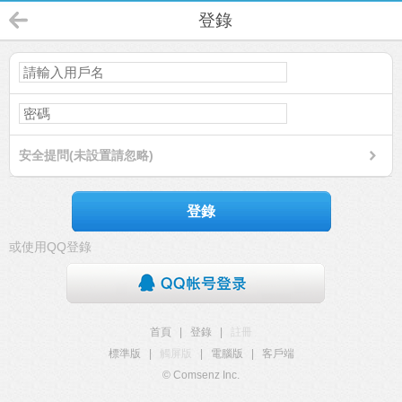
登錄
安全提問(未設置請忽略)
登錄
或使用QQ登錄
首頁
|
登錄
|
註冊
標準版
|
觸屏版
|
電腦版
|
客戶端
© Comsenz Inc.