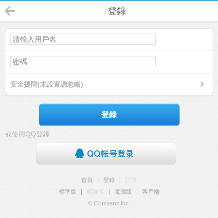
登錄
安全提問(未設置請忽略)
登錄
或使用QQ登錄
首頁
|
登錄
|
註冊
標準版
|
觸屏版
|
電腦版
|
客戶端
© Comsenz Inc.