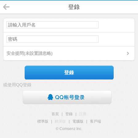
登錄
安全提問(未設置請忽略)
登錄
或使用QQ登錄
首頁
|
登錄
|
註冊
標準版
|
觸屏版
|
電腦版
|
客戶端
© Comsenz Inc.