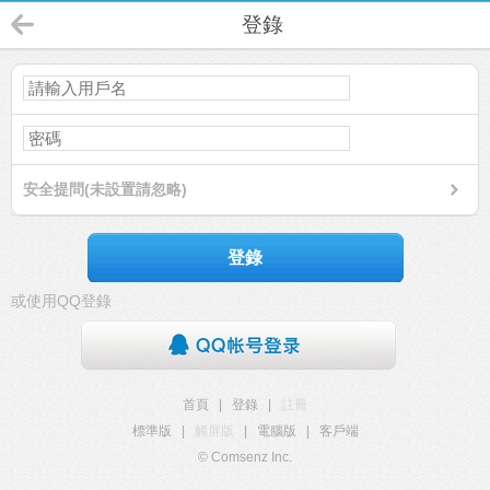
登錄
安全提問(未設置請忽略)
登錄
或使用QQ登錄
首頁
|
登錄
|
註冊
標準版
|
觸屏版
|
電腦版
|
客戶端
© Comsenz Inc.