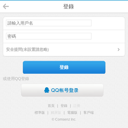
登錄
安全提問(未設置請忽略)
登錄
或使用QQ登錄
首頁
|
登錄
|
註冊
標準版
|
觸屏版
|
電腦版
|
客戶端
© Comsenz Inc.