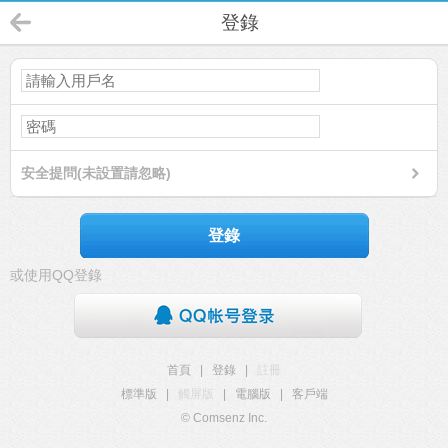
登錄
安全提問(未設置請忽略)
登錄
或使用QQ登錄
首頁
|
登錄
|
註冊
標準版
|
觸屏版
|
電腦版
|
客戶端
© Comsenz Inc.