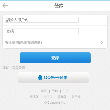
登錄
安全提問(未設置請忽略)
登錄
或使用QQ登錄
首頁
|
登錄
|
註冊
標準版
|
觸屏版
|
電腦版
|
客戶端
© Comsenz Inc.