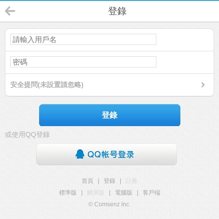
登錄
安全提問(未設置請忽略)
登錄
或使用QQ登錄
首頁
|
登錄
|
註冊
標準版
|
觸屏版
|
電腦版
|
客戶端
© Comsenz Inc.