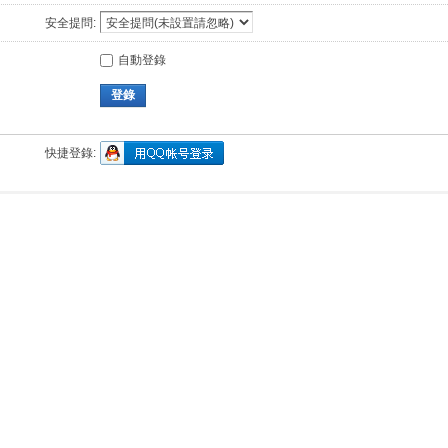
安全提問:
自動登錄
登錄
快捷登錄: