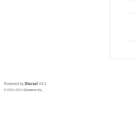
Powered by
Discuz!
X3.2
© 2001-2013
Comsenz Inc.