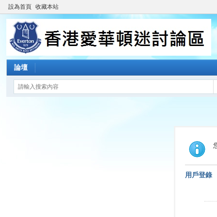
設為首頁
收藏本站
論壇
用戶登錄