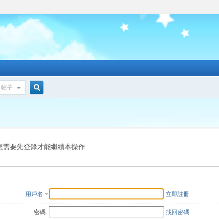
帖子
搜
索
您需要先登錄才能繼續本操作
用戶名
立即註冊
密碼:
找回密碼