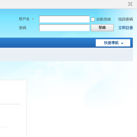
用戶名
自動登錄
找回密碼
登錄
密碼
立即註冊
快捷導航