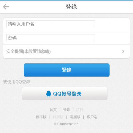
登錄
安全提問(未設置請忽略)
登錄
或使用QQ登錄
首頁
|
登錄
|
註冊
標準版
|
觸屏版
|
電腦版
|
客戶端
© Comsenz Inc.