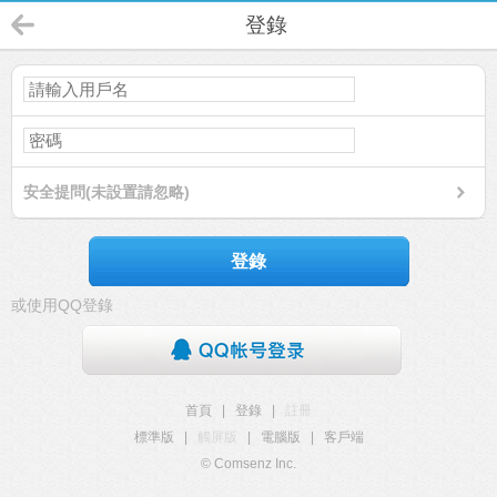
登錄
安全提問(未設置請忽略)
登錄
或使用QQ登錄
首頁
|
登錄
|
註冊
標準版
|
觸屏版
|
電腦版
|
客戶端
© Comsenz Inc.