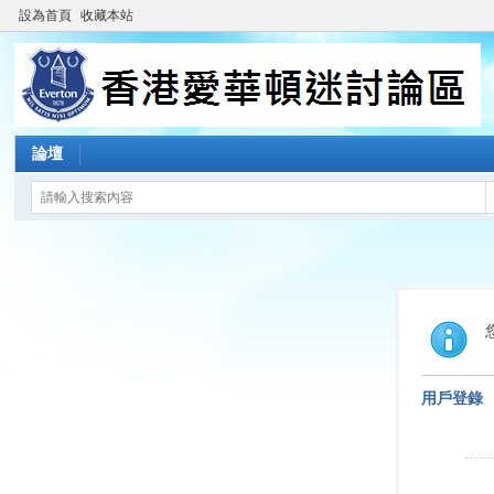
設為首頁
收藏本站
論壇
用戶登錄