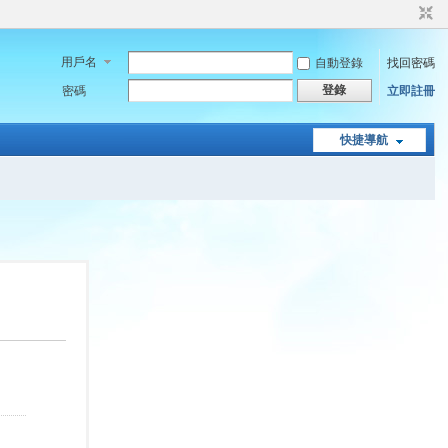
用戶名
自動登錄
找回密碼
登錄
密碼
立即註冊
快捷導航