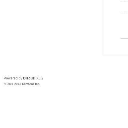
Powered by
Discuz!
X3.2
© 2001-2013
Comsenz Inc.