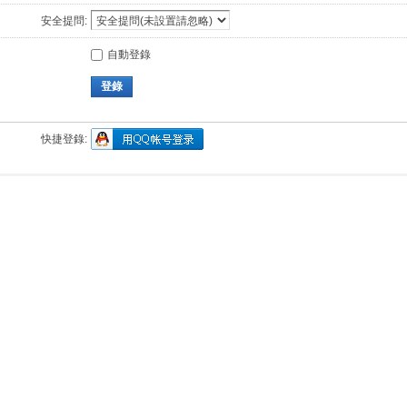
安全提問:
自動登錄
登錄
快捷登錄: