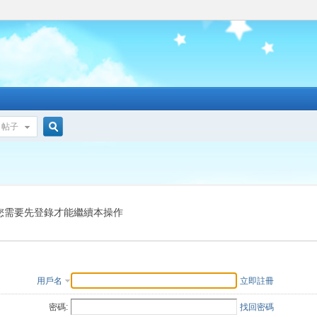
帖子
搜
索
您需要先登錄才能繼續本操作
用戶名
立即註冊
密碼:
找回密碼