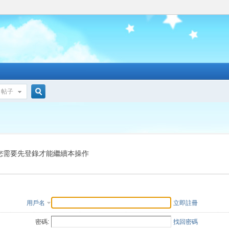
帖子
搜
索
您需要先登錄才能繼續本操作
用戶名
立即註冊
密碼:
找回密碼