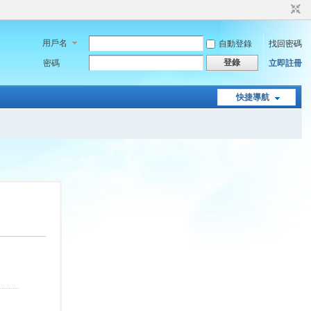
用戶名
自動登錄
找回密碼
登錄
密碼
立即註冊
快捷導航