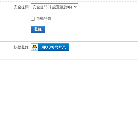
安全提問:
自動登錄
登錄
快捷登錄: