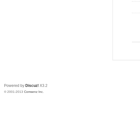
Powered by
Discuz!
X3.2
© 2001-2013
Comsenz Inc.