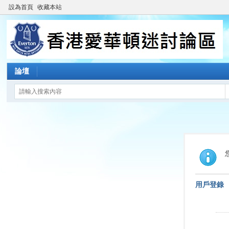
設為首頁
收藏本站
論壇
用戶登錄