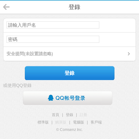
登錄
安全提問(未設置請忽略)
登錄
或使用QQ登錄
首頁
|
登錄
|
註冊
標準版
|
觸屏版
|
電腦版
|
客戶端
© Comsenz Inc.