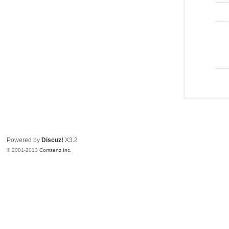
Powered by
Discuz!
X3.2
© 2001-2013
Comsenz Inc.