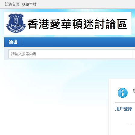
設為首頁
收藏本站
論壇
用戶登錄