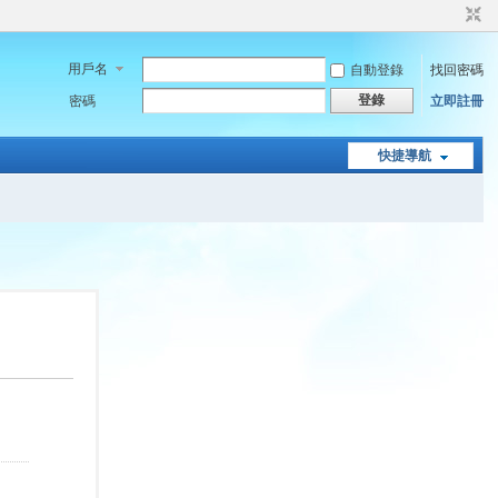
用戶名
自動登錄
找回密碼
登錄
密碼
立即註冊
快捷導航