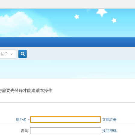
帖子
搜
索
您需要先登錄才能繼續本操作
用戶名
立即註冊
密碼:
找回密碼