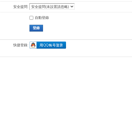
安全提問:
自動登錄
登錄
快捷登錄: