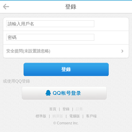
登錄
安全提問(未設置請忽略)
登錄
或使用QQ登錄
首頁
|
登錄
|
註冊
標準版
|
觸屏版
|
電腦版
|
客戶端
© Comsenz Inc.