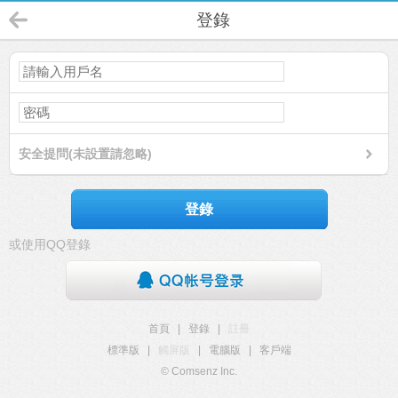
登錄
安全提問(未設置請忽略)
登錄
或使用QQ登錄
首頁
|
登錄
|
註冊
標準版
|
觸屏版
|
電腦版
|
客戶端
© Comsenz Inc.