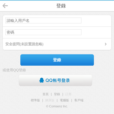
登錄
安全提問(未設置請忽略)
登錄
或使用QQ登錄
首頁
|
登錄
|
註冊
標準版
|
觸屏版
|
電腦版
|
客戶端
© Comsenz Inc.