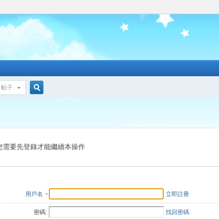
帖子
搜
索
您需要先登錄才能繼續本操作
用戶名
立即註冊
密碼:
找回密碼