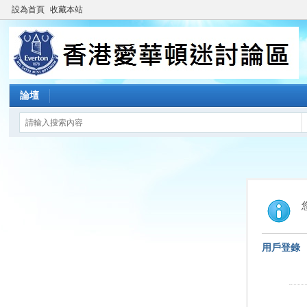
設為首頁
收藏本站
論壇
用戶登錄