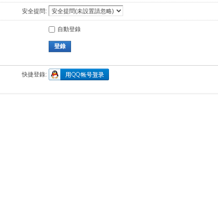
安全提問:
自動登錄
登錄
快捷登錄: