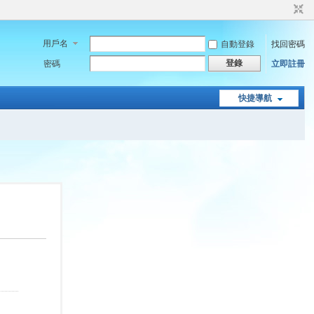
用戶名
自動登錄
找回密碼
登錄
密碼
立即註冊
快捷導航