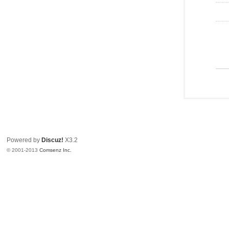
Powered by
Discuz!
X3.2
© 2001-2013
Comsenz Inc.