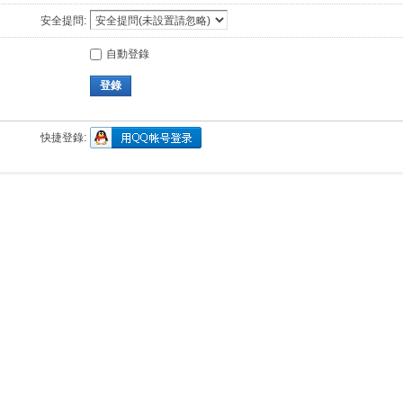
安全提問:
自動登錄
登錄
快捷登錄: