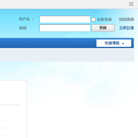
用戶名
自動登錄
找回密碼
登錄
密碼
立即註冊
快捷導航