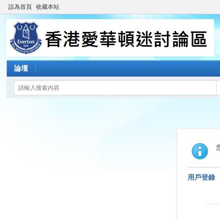
設為首頁
收藏本站
論壇
用戶登錄