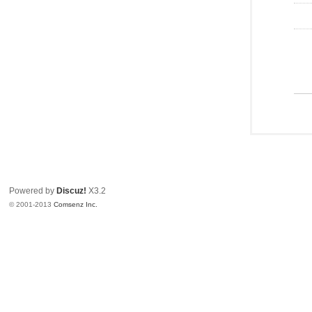
Powered by
Discuz!
X3.2
© 2001-2013
Comsenz Inc.