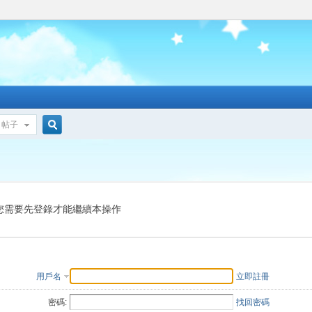
帖子
搜
索
您需要先登錄才能繼續本操作
用戶名
立即註冊
密碼:
找回密碼