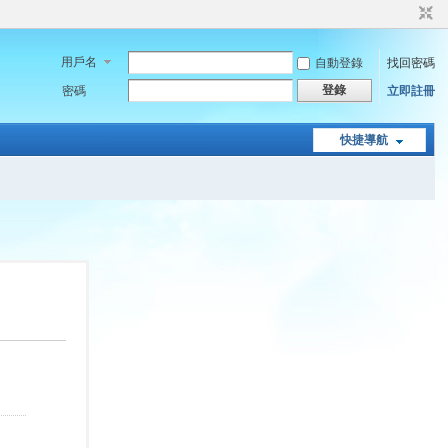
用戶名
自動登錄
找回密碼
登錄
密碼
立即註冊
快捷導航