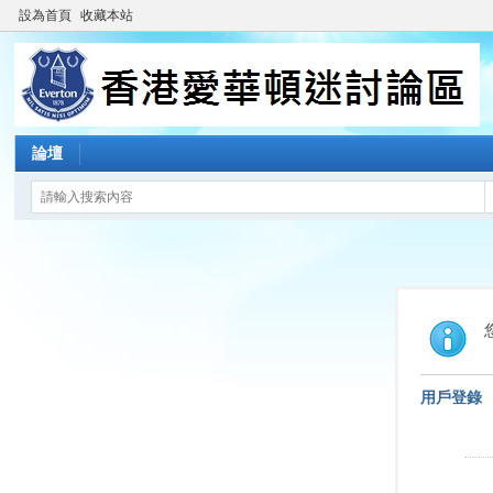
設為首頁
收藏本站
論壇
用戶登錄