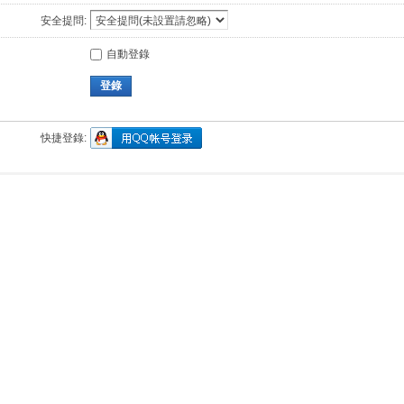
安全提問:
自動登錄
登錄
快捷登錄: