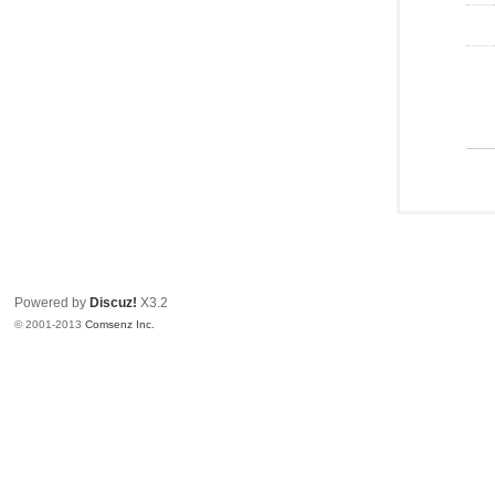
Powered by
Discuz!
X3.2
© 2001-2013
Comsenz Inc.