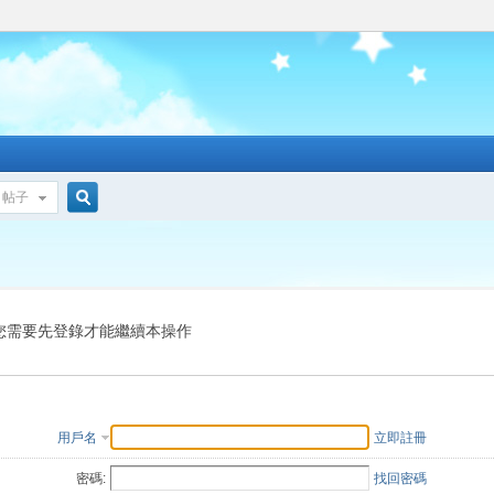
帖子
搜
索
您需要先登錄才能繼續本操作
用戶名
立即註冊
密碼:
找回密碼