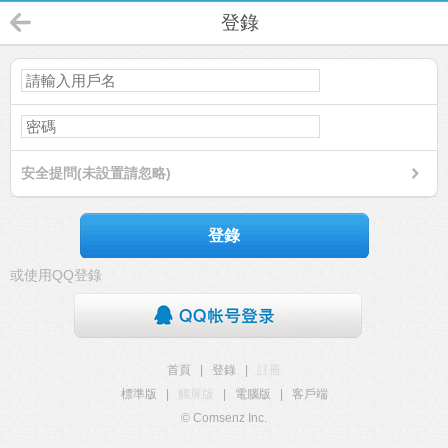
登錄
安全提問(未設置請忽略)
登錄
或使用QQ登錄
首頁
|
登錄
|
註冊
標準版
|
觸屏版
|
電腦版
|
客戶端
© Comsenz Inc.