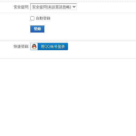
安全提問:
自動登錄
登錄
快捷登錄: