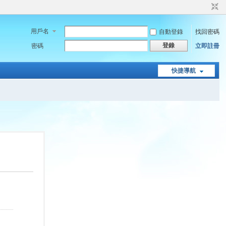
用戶名
自動登錄
找回密碼
登錄
密碼
立即註冊
快捷導航