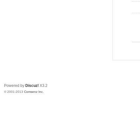
Powered by
Discuz!
X3.2
© 2001-2013
Comsenz Inc.