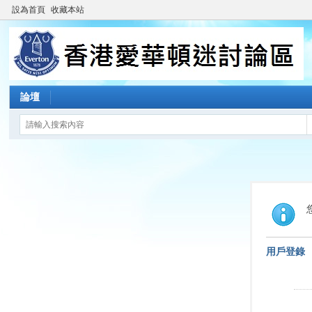
設為首頁
收藏本站
論壇
用戶登錄