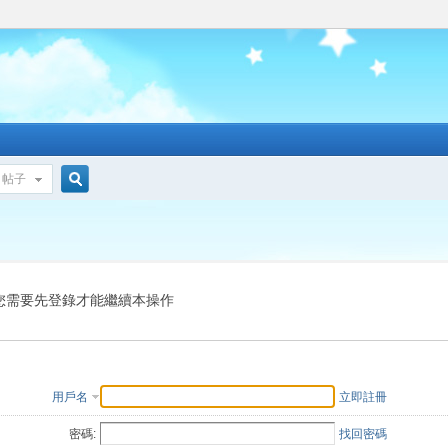
帖子
搜
索
您需要先登錄才能繼續本操作
用戶名
立即註冊
密碼:
找回密碼