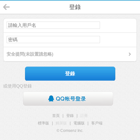
登錄
安全提問(未設置請忽略)
登錄
或使用QQ登錄
首頁
|
登錄
|
註冊
標準版
|
觸屏版
|
電腦版
|
客戶端
© Comsenz Inc.