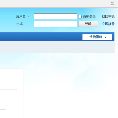
用戶名
自動登錄
找回密碼
登錄
密碼
立即註冊
快捷導航