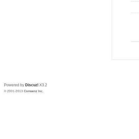
Powered by
Discuz!
X3.2
© 2001-2013
Comsenz Inc.