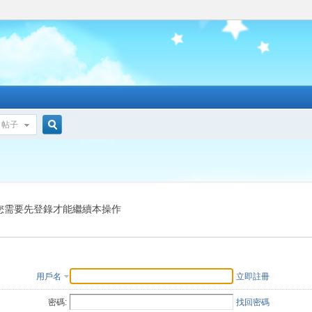
帖子
搜
索
您需要先登錄才能繼續本操作
用戶名
立即註冊
密碼:
找回密碼