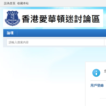
設為首頁
收藏本站
論壇
用戶登錄