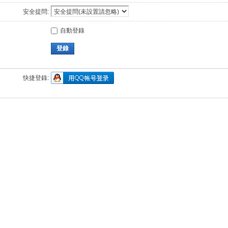
安全提問:
自動登錄
登錄
快捷登錄: