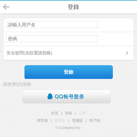
登錄
安全提問(未設置請忽略)
登錄
或使用QQ登錄
首頁
|
登錄
|
註冊
標準版
|
觸屏版
|
電腦版
|
客戶端
© Comsenz Inc.