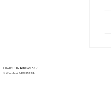
Powered by
Discuz!
X3.2
© 2001-2013
Comsenz Inc.