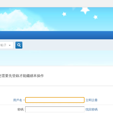
帖子
搜
索
您需要先登錄才能繼續本操作
用戶名
立即註冊
密碼:
找回密碼