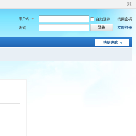
用戶名
自動登錄
找回密碼
登錄
密碼
立即註冊
快捷導航