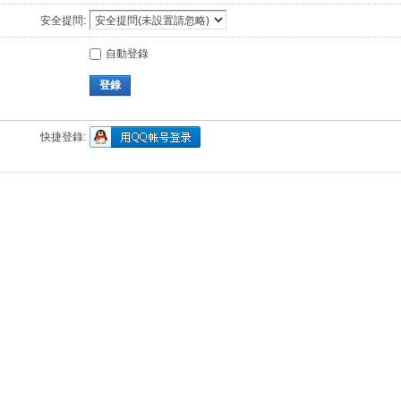
安全提問:
自動登錄
登錄
快捷登錄: