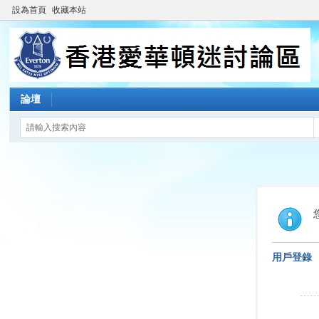
設為首頁
收藏本站
論壇
用戶登錄