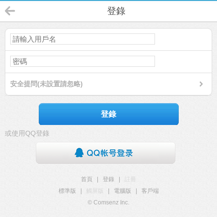
登錄
安全提問(未設置請忽略)
登錄
或使用QQ登錄
首頁
|
登錄
|
註冊
標準版
|
觸屏版
|
電腦版
|
客戶端
© Comsenz Inc.