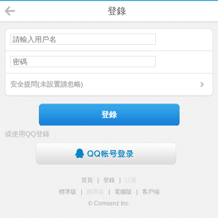
登錄
安全提問(未設置請忽略)
登錄
或使用QQ登錄
首頁
|
登錄
|
註冊
標準版
|
觸屏版
|
電腦版
|
客戶端
© Comsenz Inc.