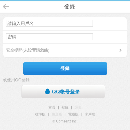
登錄
安全提問(未設置請忽略)
登錄
或使用QQ登錄
首頁
|
登錄
|
註冊
標準版
|
觸屏版
|
電腦版
|
客戶端
© Comsenz Inc.