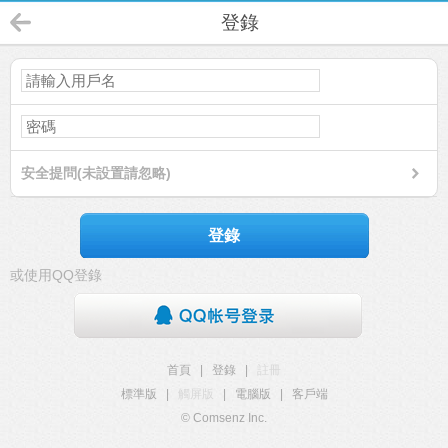
登錄
安全提問(未設置請忽略)
登錄
或使用QQ登錄
首頁
|
登錄
|
註冊
標準版
|
觸屏版
|
電腦版
|
客戶端
© Comsenz Inc.