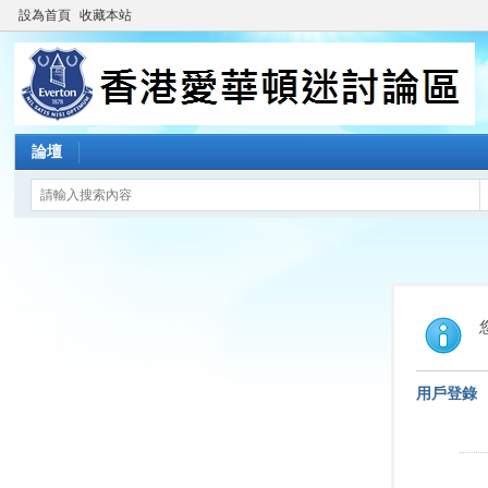
設為首頁
收藏本站
論壇
用戶登錄