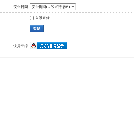
安全提問:
自動登錄
登錄
快捷登錄: