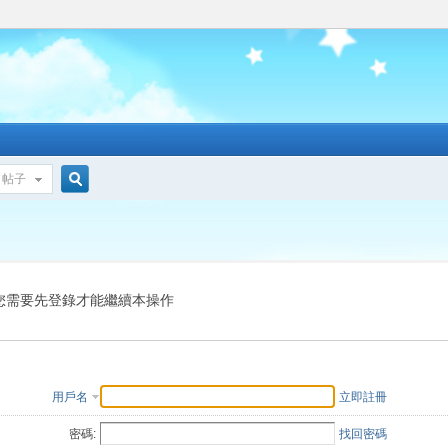
帖子
搜
索
您需要先登錄才能繼續本操作
用戶名
立即註冊
密碼:
找回密碼