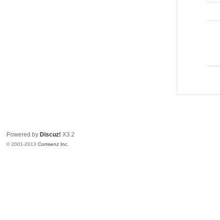
Powered by
Discuz!
X3.2
© 2001-2013
Comsenz Inc.