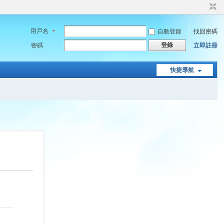
用戶名
自動登錄
找回密碼
登錄
密碼
立即註冊
快捷導航