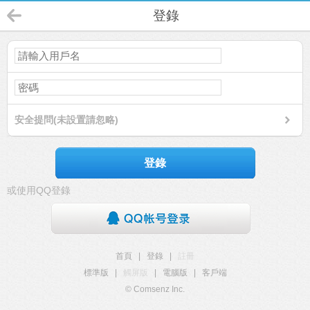
登錄
安全提問(未設置請忽略)
登錄
或使用QQ登錄
首頁
|
登錄
|
註冊
標準版
|
觸屏版
|
電腦版
|
客戶端
© Comsenz Inc.