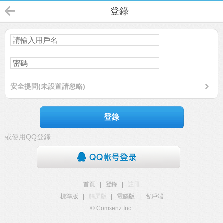
登錄
安全提問(未設置請忽略)
登錄
或使用QQ登錄
首頁
|
登錄
|
註冊
標準版
|
觸屏版
|
電腦版
|
客戶端
© Comsenz Inc.