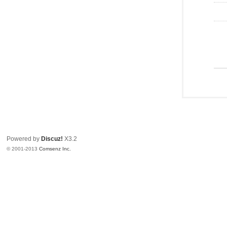
Powered by
Discuz!
X3.2
© 2001-2013
Comsenz Inc.