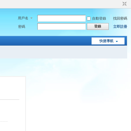
用戶名
自動登錄
找回密碼
登錄
密碼
立即註冊
快捷導航