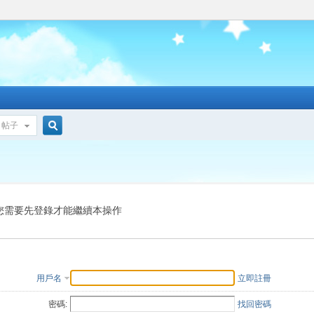
帖子
搜
索
您需要先登錄才能繼續本操作
用戶名
立即註冊
密碼:
找回密碼