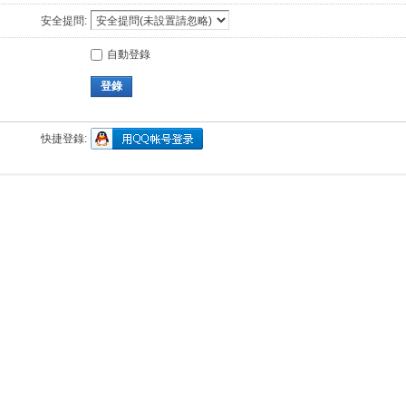
安全提問:
自動登錄
登錄
快捷登錄: