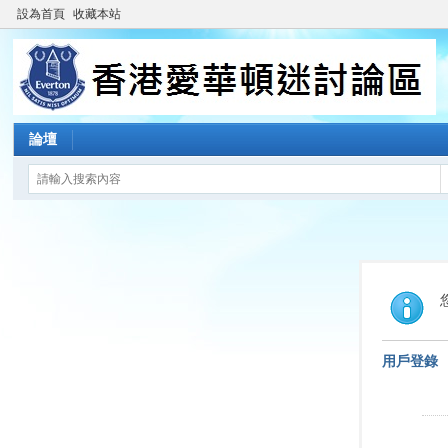
設為首頁
收藏本站
論壇
用戶登錄