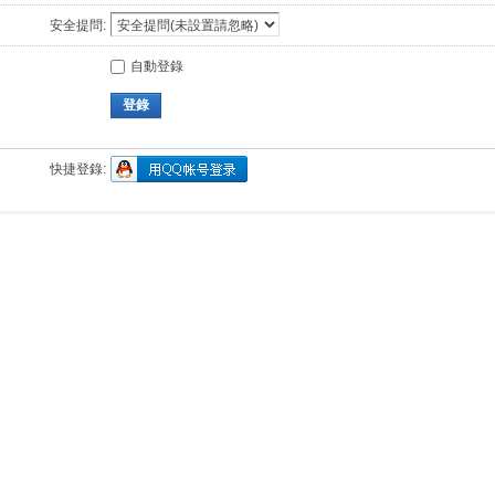
安全提問:
自動登錄
登錄
快捷登錄: