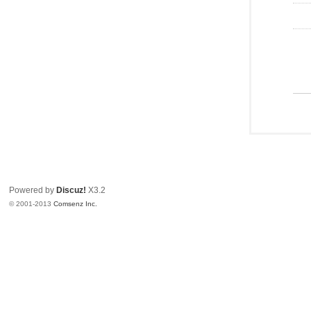
Powered by
Discuz!
X3.2
© 2001-2013
Comsenz Inc.