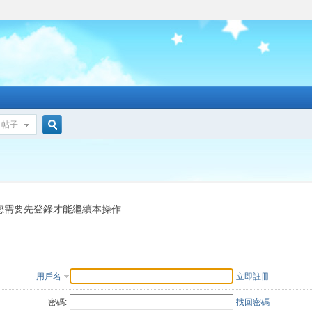
帖子
搜
索
您需要先登錄才能繼續本操作
用戶名
立即註冊
密碼:
找回密碼