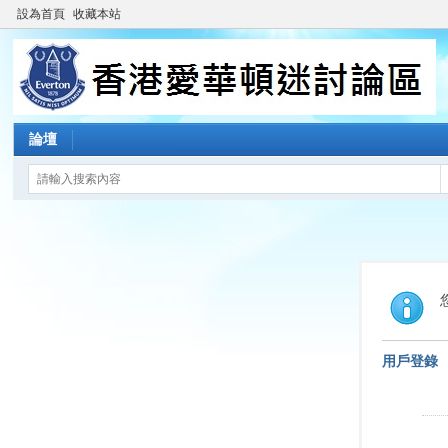
設為首頁
收藏本站
論壇
用戶登錄