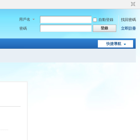
用戶名
自動登錄
找回密碼
登錄
密碼
立即註冊
快捷導航