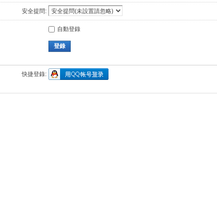
安全提問:
自動登錄
登錄
快捷登錄: