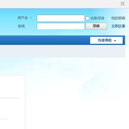
用戶名
自動登錄
找回密碼
登錄
密碼
立即註冊
快捷導航