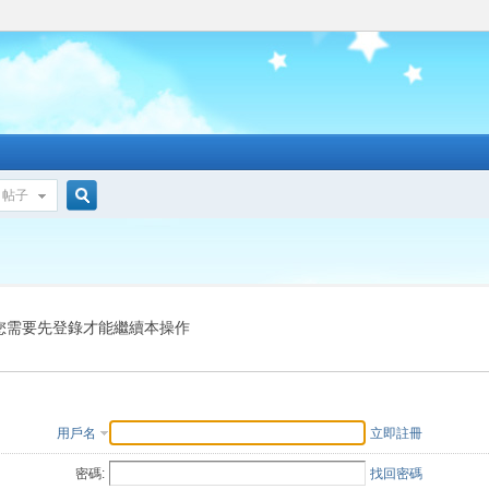
帖子
搜
索
您需要先登錄才能繼續本操作
用戶名
立即註冊
密碼:
找回密碼