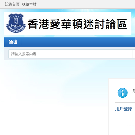
設為首頁
收藏本站
論壇
用戶登錄