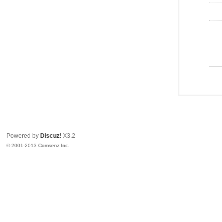
Powered by
Discuz!
X3.2
© 2001-2013
Comsenz Inc.