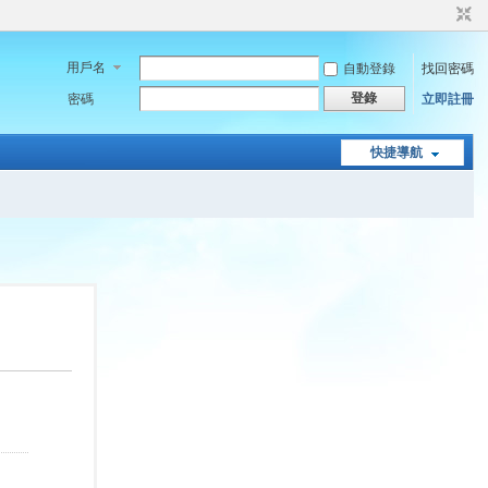
用戶名
自動登錄
找回密碼
登錄
密碼
立即註冊
快捷導航