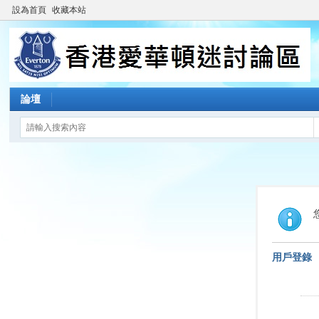
設為首頁
收藏本站
論壇
用戶登錄