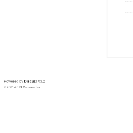
Powered by
Discuz!
X3.2
© 2001-2013
Comsenz Inc.