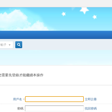
帖子
搜
索
您需要先登錄才能繼續本操作
用戶名
立即註冊
密碼:
找回密碼