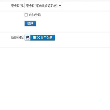
安全提問:
自動登錄
登錄
快捷登錄: